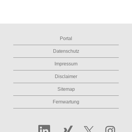
Portal
Datenschutz
Impressum
Disclaimer
Sitemap
Fernwartung
W
W
W
W
i
i
i