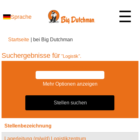
☰
Sprache
(aktuelle
Startseite
|
bei Big Dutchman
Seite)
Suchergebnisse für
"Logistik".
Nach Stichwort suchen
Mehr Optionen anzeigen
Stellenbezeichnung
Lagerleitung (m/w/d) Logistikzentrum