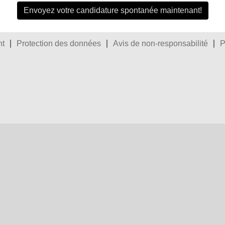
Envoyez votre candidature spontanée maintenant!
ht
Protection des données
Avis de non-responsabilité
P